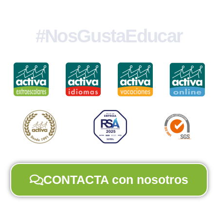
#NosGustaEducar
CONTACTA con nosotros