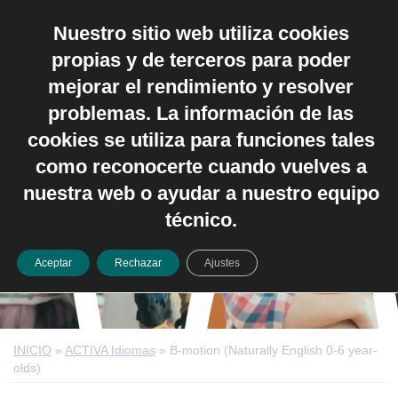
Nuestro sitio web utiliza cookies
Español
propias y de terceros para poder
mejorar el rendimiento y resolver
problemas. La información de las
cookies se utiliza para funciones tales
como reconocerte cuando vuelves a
B-motion (Naturally
nuestra web o ayudar a nuestro equipo
English 0-6 year-olds)
técnico.
Aceptar
Rechazar
Ajustes
INICIO
»
ACTIVA Idiomas
»
B-motion (Naturally English 0-6 year-
olds)