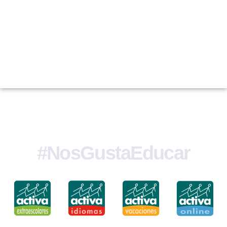
#NosGustaEducar