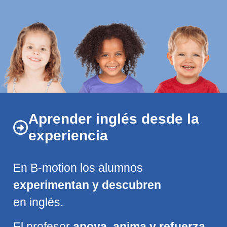
Aprender inglés desde la
experiencia
En B-motion los alumnos
experimentan y descubren
en inglés.
El profesor
apoya, anima y refuerza
.