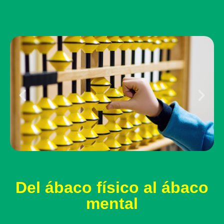
Del ábaco físico al ábaco
mental