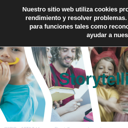
Nuestro sitio web utiliza cookies pr
Nuestros servicios
Quiénes Somos
D
rendimiento y resolver problemas. 
Noticias Activa
para funciones tales como recon
ayudar a nues
Storytel