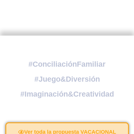
#ConciliaciónFamiliar
#Juego&Diversión
#Imaginación&Creatividad
Ver toda la propuesta VACACIONAL