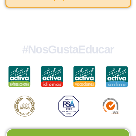
#NosGustaEducar