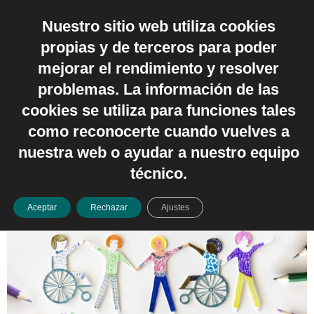
Nuestro sitio web utiliza cookies
Español
propias y de terceros para poder
Día:
31 de enero de
mejorar el rendimiento y resolver
problemas. La información de las
2024
cookies se utiliza para funciones tales
como reconocerte cuando vuelves a
La diversidad y la inclusión
nuestra web o ayudar a nuestro equipo
en el aula: un camino hacia la
técnico.
educación integral
Aceptar
Rechazar
Ajustes