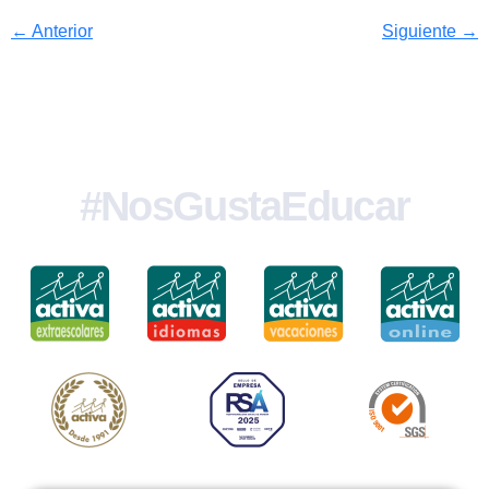
←
Anterior
Siguiente
→
#NosGustaEducar