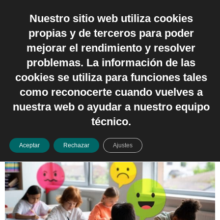
Nuestro sitio web utiliza cookies
Español
propias y de terceros para poder
Categoría:
Recursos
mejorar el rendimiento y resolver
problemas. La información de las
e ideas
cookies se utiliza para funciones tales
como reconocerte cuando vuelves a
El corazón del aprendizaje: el
nuestra web o ayudar a nuestro equipo
poder de la educación
técnico.
emocional en el aula
Aceptar
Rechazar
Ajustes