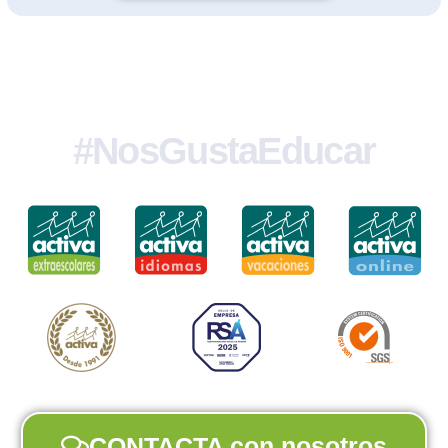
#NosGustaEducar
CONTACTA con nosotros