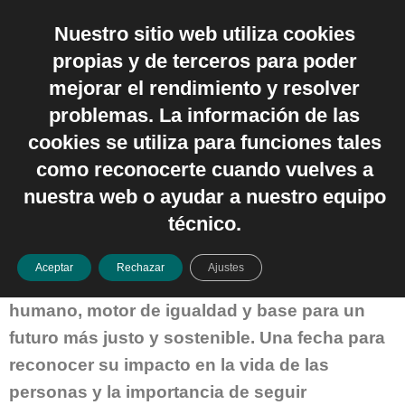
Nuestro sitio web utiliza cookies
Español
propias y de terceros para poder
mejorar el rendimiento y resolver
enero 22, 2026
problemas. La información de las
cookies se utiliza para funciones tales
Día Internacional de la
como reconocerte cuando vuelves a
Educación 2026
nuestra web o ayudar a nuestro equipo
técnico.
El 24 de enero, Día Internacional de la
Educación, nos invita a reflexionar sobre el
Aceptar
Rechazar
Ajustes
papel esencial de la educación como derecho
humano, motor de igualdad y base para un
futuro más justo y sostenible. Una fecha para
reconocer su impacto en la vida de las
personas y la importancia de seguir