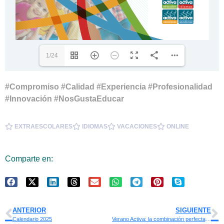
1/24
#Compromiso #Calidad #Experiencia #Profesionalidad
#Innovación #NosGustaEducar
EXTRAESCOLARES
IDIOMAS
VACACIONES
ONLINE
Comparte en:
ANTERIOR
SIGUIENTE
Calendario 2025
Verano Activa: la combinación perfecta de diversión, aprendizaje y conciliación