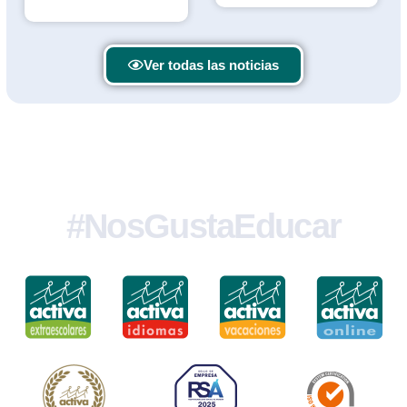
Ver todas las noticias
#NosGustaEducar