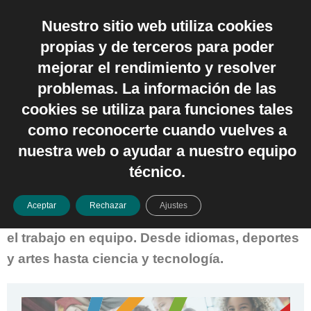
Nuestro sitio web utiliza cookies
Español
propias y de terceros para poder
mejorar el rendimiento y resolver
abril 1, 2025
problemas. La información de las
cookies se utiliza para funciones tales
¡Tenemos nuevo catálogo!
como reconocerte cuando vuelves a
nuestra web o ayudar a nuestro equipo
Te invitamos a echar un vistazo y descubrir
técnico.
nuestro nuevo catálogo de extraescolares.
Hemos diseñado una variedad de actividades
Aceptar
Rechazar
Ajustes
que fomentan el aprendizaje, la creatividad y
el trabajo en equipo. Desde idiomas, deportes
y artes hasta ciencia y tecnología.