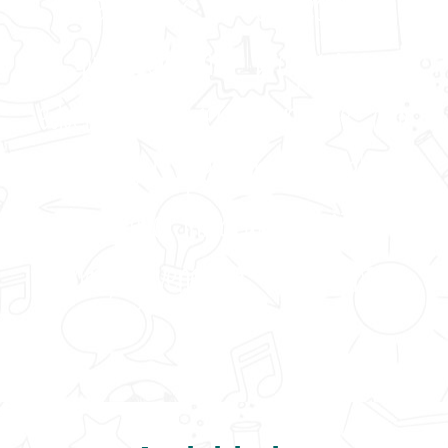
referentes en el sector;
proporcionando programas
educativos y recreativos de alta
calidad que fomentan el
desarrollo integral de niños,
niñas, jóvenes y adolescentes