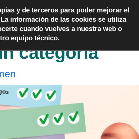
opias y de terceros para poder mejorar el
ónde estamos
La información de las cookies se utiliza
CONTACTO
Trabaja
ocerte cuando vuelves a nuestra web o
tro equipo técnico.
in categoría
onen