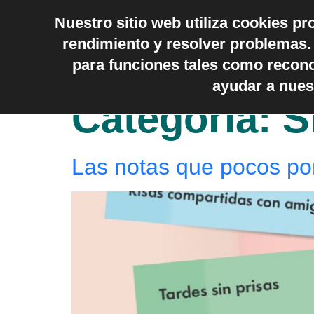
Nuestro sitio web utiliza cookies pr
Nuestros servicios
Quiénes Somos
D
rendimiento y resolver problemas. 
Noticias Activa
para funciones tales como recon
ayudar a nues
Categoría:
S
Las notas que pocos p