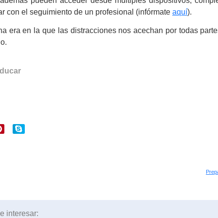
 además pueden acceder desde múltiples dispositivos, compl
tar con el seguimiento de un profesional (infórmate
aquí
).
una era en la que las distracciones nos acechan por todas part
o.
ducar
Prepa
 interesar: