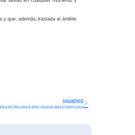
etar tareas en cualquier momento y
es y que, además, traslada al ámbito
SIGUIENTE
ra a tus hijos para el éxito: recursos para el nuevo curso