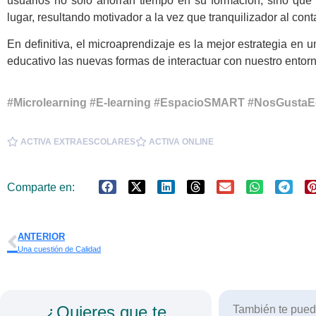
usuarios no solo ahorran tiempo en su formación, sino que
lugar, resultando motivador a la vez que tranquilizador al con
En definitiva, el microaprendizaje es la mejor estrategia en 
educativo las nuevas formas de interactuar con nuestro entorn
#Microlearning #E-learning #EspacioSMART
#NosGustaE
ACTIVA EXTRAESCOLARES
ACTIVA ONLINE
Comparte en:
ANTERIOR
Una cuestión de Calidad
¿Quieres que te
También te puede