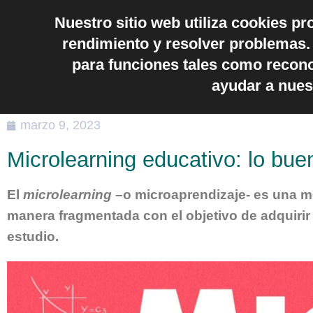
Nuestro sitio web utiliza cookies pr
Nuestros servicios
Quiénes Somos
D
rendimiento y resolver problemas. 
Noticias Activa
para funciones tales como recon
ayudar a nues
marzo 9, 2023
Microlearning educativo: lo bue
El
microlearning
–o microaprendizaje- es una me
manera fragmentada con el objetivo de adquirir
estudio.