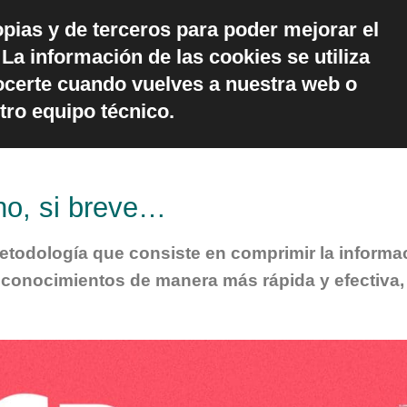
opias y de terceros para poder mejorar el
ónde estamos
La información de las cookies se utiliza
CONTACTO
Trabaja
ocerte cuando vuelves a nuestra web o
tro equipo técnico.
no, si breve…
todología que consiste en comprimir la informac
 conocimientos de manera más rápida y efectiva,