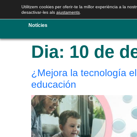
Utilitzem cookies per oferir-te la millor experiència a la n
desactivar-les als
ajustaments
.
Els nostres serveis
Qui som
Les nost
Notícies
Dia:
10 de d
¿Mejora la tecnología el
educación