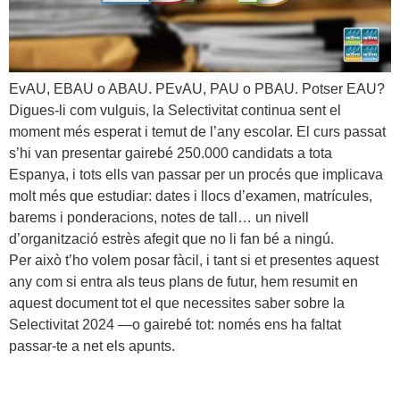
EvAU, EBAU o ABAU. PEvAU, PAU o PBAU. Potser EAU?
Digues-li com vulguis, la Selectivitat continua sent el
moment més esperat i temut de l’any escolar. El curs passat
s’hi van presentar gairebé 250.000 candidats a tota
Espanya, i tots ells van passar per un procés que implicava
molt més que estudiar: dates i llocs d’examen, matrícules,
barems i ponderacions, notes de tall… un nivell
d’organització estrès afegit que no li fan bé a ningú.
Per això t’ho volem posar fàcil, i tant si et presentes aquest
any com si entra als teus plans de futur, hem resumit en
aquest document tot el que necessites saber sobre la
Selectivitat 2024 —o gairebé tot: només ens ha faltat
passar-te a net els apunts.