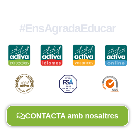
#EnsAgradaEducar
CONTACTA amb nosaltres