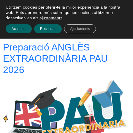
Utilitzem cookies per oferir-te la millor experiència a la nostra
Català
web. Pots aprendre més sobre quines cookies utilitzem o
desactivar-les als
ajustaments
.
Categoria:
Plantillas
Acceptar
Rechazar
Ajustaments
Preparació ANGLÈS
EXTRAORDINÀRIA PAU
2026