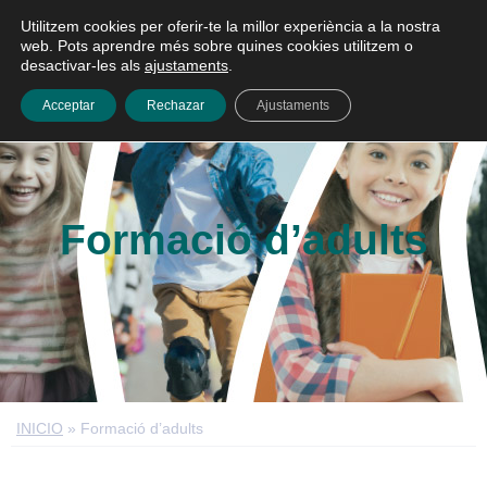
Utilitzem cookies per oferir-te la millor experiència a la nostra
Català
web. Pots aprendre més sobre quines cookies utilitzem o
desactivar-les als
ajustaments
.
Acceptar
Rechazar
Ajustaments
Formació d’adults
INICIO
»
Formació d’adults