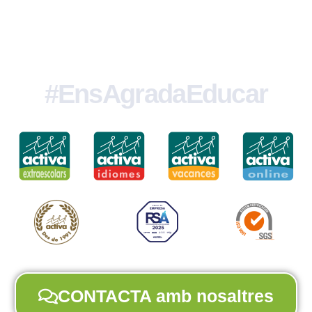
#EnsAgradaEducar
CONTACTA amb nosaltres