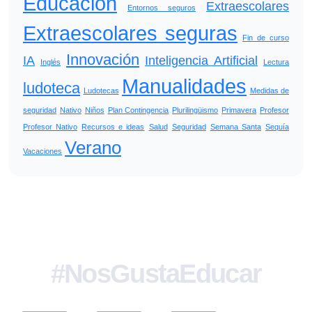
Educación
Extraescolares
Entornos seguros
Extraescolares seguras
Fin de curso
Innovación
IA
Inteligencia Artificial
Inglés
Lectura
Manualidades
ludoteca
Ludotecas
Medidas de
seguridad
Nativo
Niños
Plan Contingencia
Plurilingüismo
Primavera
Profesor
Profesor Nativo
Recursos e ideas
Salud
Seguridad
Semana Santa
Sequía
Verano
Vacaciones
#NosGustaEducar