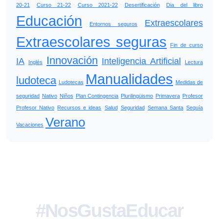
20-21
Curso 21-22
Curso 2021-22
Desertificación
Dia del libro
Educación
Extraescolares
Entornos seguros
Extraescolares seguras
Fin de curso
Innovación
IA
Inteligencia Artificial
Inglés
Lectura
Manualidades
ludoteca
Ludotecas
Medidas de
seguridad
Nativo
Niños
Plan Contingencia
Plurilingüismo
Primavera
Profesor
Profesor Nativo
Recursos e ideas
Salud
Seguridad
Semana Santa
Sequía
Verano
Vacaciones
#NosGustaEducar