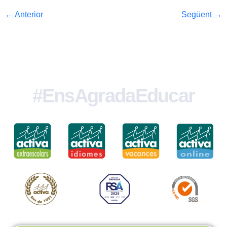
←
Anterior
Següent
→
#EnsAgradaEducar