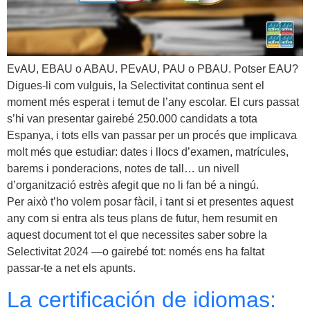
EvAU, EBAU o ABAU. PEvAU, PAU o PBAU. Potser EAU?
Digues-li com vulguis, la Selectivitat continua sent el
moment més esperat i temut de l’any escolar. El curs passat
s’hi van presentar gairebé 250.000 candidats a tota
Espanya, i tots ells van passar per un procés que implicava
molt més que estudiar: dates i llocs d’examen, matrícules,
barems i ponderacions, notes de tall… un nivell
d’organització estrès afegit que no li fan bé a ningú.
Per això t’ho volem posar fàcil, i tant si et presentes aquest
any com si entra als teus plans de futur, hem resumit en
aquest document tot el que necessites saber sobre la
Selectivitat 2024 —o gairebé tot: només ens ha faltat
passar-te a net els apunts.
La certificación de idiomas: